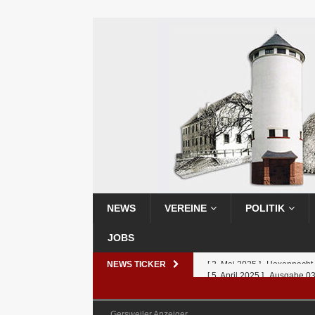
NEWS
VEREINE
POLITIK
JOBS
NEWS TICKER
[ 5. April 2025 ]
Ausgabe 0
[ 25. Februar 2025 ]
Ausga
[ 25. Februar 2025 ]
Ausga
Gersweiler Anzeiger