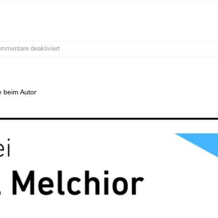
be 12/2024
PRINT
treiche mit Folgen: Ein Appell an die Eltern
BERICHTE
mmentare deaktiviert
e beim Autor