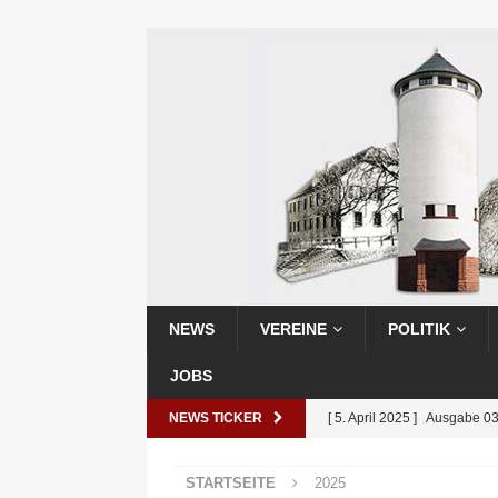
NEWS
VEREINE
POLITIK
JOBS
NEWS TICKER
[ 5. April 2025 ]
Ausgabe 0
[ 25. Februar 2025 ]
Ausga
STARTSEITE
2025
[ 25. Februar 2025 ]
Ausga