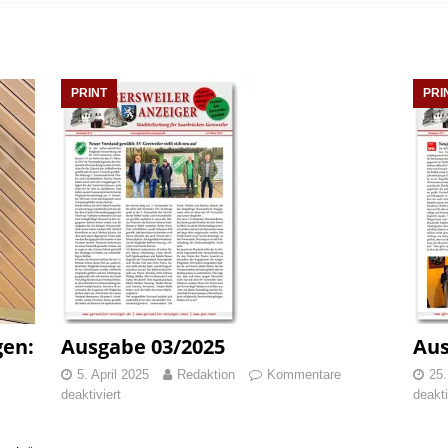
be 12/2024
PRINT
treiche mit Folgen: Ein Appell an die Eltern
BERICHTE
PRINT
PRI
gen:
Ausgabe 03/2025
Aus
5. April 2025
Redaktion
Kommentare
25.
deaktiviert
deakti