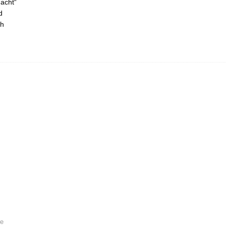
acht“
d
ch
e