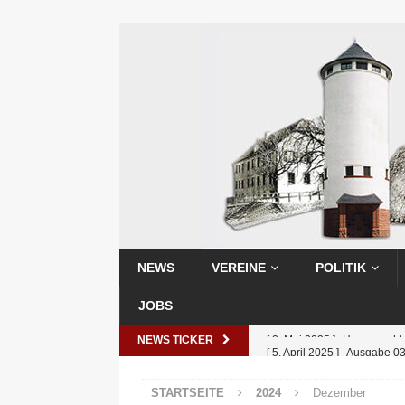
NEWS
VEREINE
POLITIK
JOBS
NEWS TICKER
[ 5. April 2025 ]
Ausgabe 0
[ 25. Februar 2025 ]
Ausga
STARTSEITE
2024
Dezember
[ 25. Februar 2025 ]
Ausga