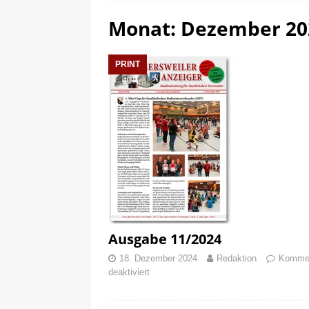
Monat:
Dezember 20
[ 25. Februar 2025 ]
Ausga
[ 2. Mai 2025 ]
Hexennacht-S
PRINT
Ausgabe 11/2024
18. Dezember 2024
Redaktion
Komme
deaktiviert